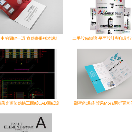
中的關鍵一環 宣傳畫冊樣本設計
二手設備轉讓 平面設計與印刷
與平面視覺傳達
優化選擇
璃采光頂節點施工圖紙CAD圖紙設
甜蜜的誘惑 漿果Mora兩折頁
計與平面圖下載指南
面設計方案