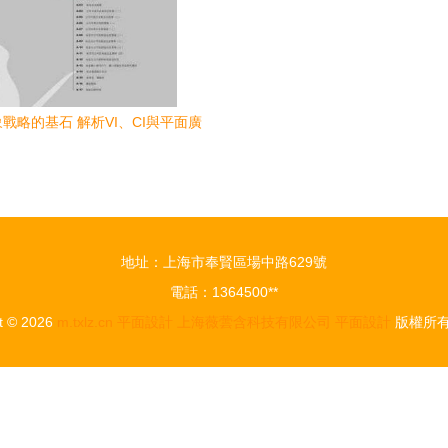
戰略的基石 解析VI、CI與平面廣
告設計的協同效應
地址：上海市奉賢區場中路629號
電話：1364500**
t © 2026
m.txlz.cn
平面設計
上海薇蕓含科技有限公司
平面設計
版權所