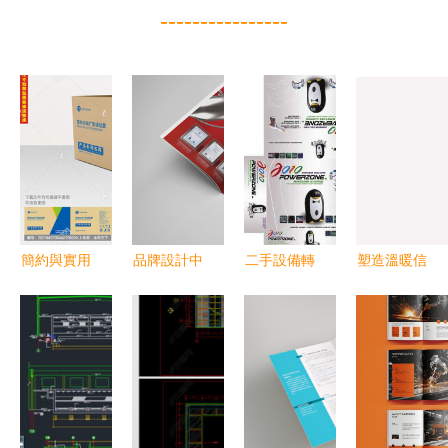
----------------
簡約與實用
品牌設計中
二手設備轉
塑造溫暖信
工廠紙箱包
的關鍵一環
讓 平面設
賴 мякиши
裝平面設計
宣傳畫冊樣
計與印刷行
嬰兒產品品
的核心要素
本設計與平
業的資產優
牌形象設計
面視覺傳達
化選擇
解析