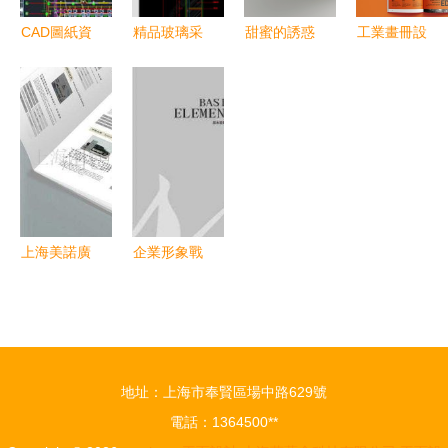
CAD圖紙資
精品玻璃采
甜蜜的誘惑
工業畫冊設
源全覽 從
光頂節點施
漿果Mora
計實戰 從
污水處理工
工圖紙CAD
兩折頁宣傳
概念到成品
藝到全屋定
圖紙設計與
物料平面設
的平面設計
制的專業設
平面圖下載
計方案
全流程
計圖庫
指南
上海美諾廣
企業形象戰
告設計 平
略的基石
面設計領域
解析VI、CI
的專業力量
與平面廣告
與全球視野
設計的協同
地址：上海市奉賢區場中路629號
效應
電話：1364500**