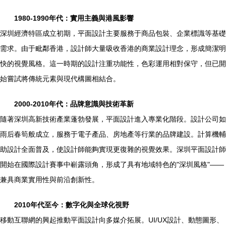
1980-1990年代：實用主義與港風影響
深圳經濟特區成立初期，平面設計主要服務于商品包裝、企業標識等基礎
需求。由于毗鄰香港，設計師大量吸收香港的商業設計理念，形成簡潔明
快的視覺風格。這一時期的設計注重功能性，色彩運用相對保守，但已開
始嘗試將傳統元素與現代構圖相結合。
2000-2010年代：品牌意識與技術革新
隨著深圳高新技術產業蓬勃發展，平面設計進入專業化階段。設計公司如
雨后春筍般成立，服務于電子產品、房地產等行業的品牌建設。計算機輔
助設計全面普及，使設計師能夠實現更復雜的視覺效果。深圳平面設計師
開始在國際設計賽事中嶄露頭角，形成了具有地域特色的"深圳風格"——
兼具商業實用性與前沿創新性。
2010年代至今：數字化與全球化視野
移動互聯網的興起推動平面設計向多媒介拓展。UI/UX設計、動態圖形、