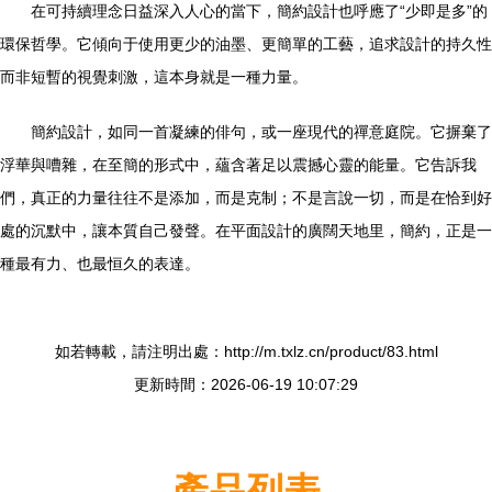
在可持續理念日益深入人心的當下，簡約設計也呼應了“少即是多”的
環保哲學。它傾向于使用更少的油墨、更簡單的工藝，追求設計的持久性
而非短暫的視覺刺激，這本身就是一種力量。
簡約設計，如同一首凝練的俳句，或一座現代的禪意庭院。它摒棄了
浮華與嘈雜，在至簡的形式中，蘊含著足以震撼心靈的能量。它告訴我
們，真正的力量往往不是添加，而是克制；不是言說一切，而是在恰到好
處的沉默中，讓本質自己發聲。在平面設計的廣闊天地里，簡約，正是一
種最有力、也最恒久的表達。
如若轉載，請注明出處：http://m.txlz.cn/product/83.html
更新時間：2026-06-19 10:07:29
產品列表