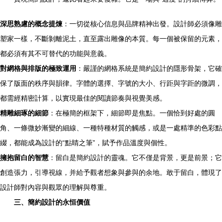
深思熟慮的概念提煉
：一切從核心信息與品牌精神出發。設計師必須像雕
塑家一樣，不斷剝離泥土，直至露出雕像的本質。每一個被保留的元素，
都必須有其不可替代的功能與意義。
對網格與排版的極致運用
：嚴謹的網格系統是簡約設計的隱形骨架，它確
保了版面的秩序與韻律。字體的選擇、字號的大小、行距與字距的微調，
都需經精密計算，以實現最佳的閱讀節奏與視覺美感。
精雕細琢的細節
：在極簡的框架下，細節即是焦點。一個恰到好處的圓
角、一條微妙漸變的細線、一種特種材質的觸感，或是一處精準的色彩點
綴，都能成為設計的“點睛之筆”，賦予作品溫度與個性。
擁抱留白的智慧
：留白是簡約設計的靈魂。它不僅是背景，更是前景；它
創造張力，引導視線，并給予觀者想象與參與的余地。敢于留白，體現了
設計師對內容與觀眾的理解與尊重。
三、簡約設計的永恒價值