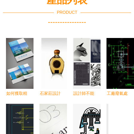
PRODUCT
----------------
如何獲取精
石家莊設計
設計師不能
工廠廢氣處
品平面設計
公司全方位
不知的15個
理CAD施工
圖 素材篩
解析 VI設
平面設計趨
圖設計平面
選與高效應
計、標志設
勢
圖下載與平
用指南
計到包裝畫
面設計指南