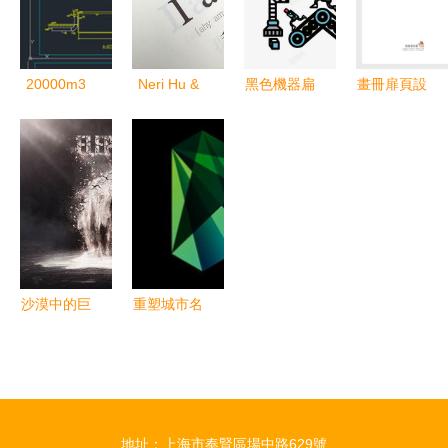
冊的整合力
量
20000m3
Neri Hu &
黑色機器扁
畫冊扉頁設
生活污水處
宣言 以平
平化智能工
計 莉莉的
理廠平面設
面設計重塑
廠矢量圖免
星期天
計圖 實用
時代的視覺
費下載指南
CAD圖紙資
秩序
源解析
沙漠中的巨
重塑城市名
像 解讀
片 法國
《致敬作
Jason Little
品-沙化 大
城市形象平
象篇》中的
面設計的策
地址：上海市奉賢區場中路629號