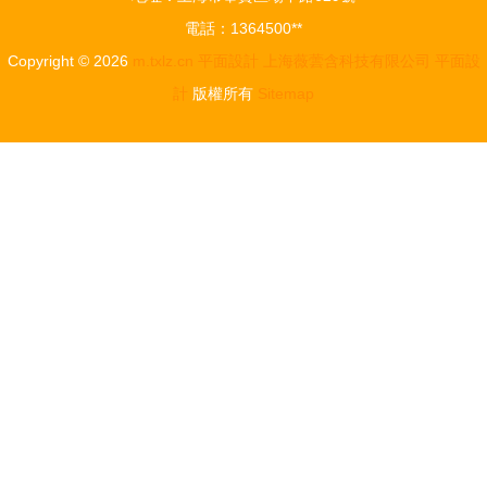
平面設計力
略與實踐
電話：1364500**
量
Copyright © 2026
m.txlz.cn
平面設計
上海薇蕓含科技有限公司
平面設
計
版權所有
Sitemap