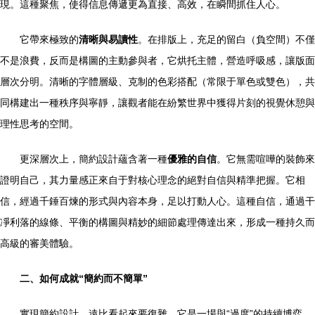
現。這種聚焦，使得信息傳遞更為直接、高效，在瞬間抓住人心。
它帶來極致的
清晰與易讀性
。在排版上，充足的留白（負空間）不僅
不是浪費，反而是構圖的主動參與者，它烘托主體，營造呼吸感，讓版面
層次分明。清晰的字體層級、克制的色彩搭配（常限于單色或雙色），共
同構建出一種秩序與寧靜，讓觀者能在紛繁世界中獲得片刻的視覺休憩與
理性思考的空間。
更深層次上，簡約設計蘊含著一種
優雅的自信
。它無需喧嘩的裝飾來
證明自己，其力量感正來自于對核心理念的絕對自信與精準把握。它相
信，經過千錘百煉的形式與內容本身，足以打動人心。這種自信，通過干
凈利落的線條、平衡的構圖與精妙的細節處理傳達出來，形成一種持久而
高級的審美體驗。
二、如何成就“簡約而不簡單”
實現簡約設計，遠比看起來要復雜。它是一場與“過度”的持續博弈。