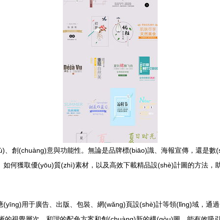
hù)、創(chuàng)意與功能性。無論是品牌標(biāo)識、海報宣傳，還是
何獲取優(yōu)質(zhì)素材，以及高效下載精品設(shè)計圖的方法，
yīng)用于廣告、出版、包裝、網(wǎng)頁設(shè)計等領(lǐng
清晰的視覺層次、和諧的配色方案和創(chuàng)新的構(gòu)圖，能有效吸