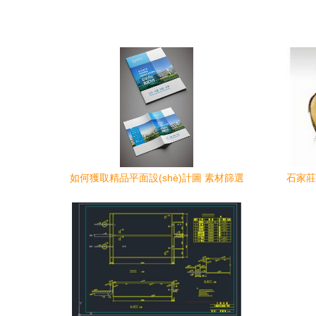
如何獲取精品平面設(shè)計圖 素材篩選
石家莊
與高效應(yīng)用指南
(shè)