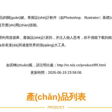
品的關(guān)鍵。掌握設(shè)計軟件（如Photoshop、Illustrator）基
(shí)戰(zhàn)技能。
過合理利用資源庫、遵循設(shè)計原則，并注入個人思考，你不僅能下載到精品設
為你表達(dá)與連接世界的強(qiáng)大工具。
如若轉(zhuǎn)載，請注明出處：http://m.txlz.cn/product/89.html
更新時間：2026-06-19 23:58:06
產(chǎn)品列表
PRODUCT