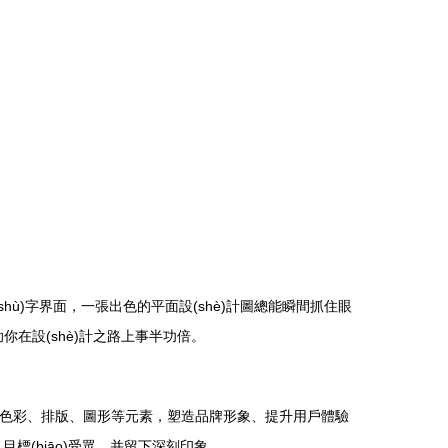
數(shù)字界面，一張出色的平面設(shè)計圖總能瞬間抓住眼
助你在設(shè)計之路上事半功倍。
)域，通過色彩、排版、圖形等元素，塑造品牌形象、提升用戶體驗
引目標(biāo)受眾，并留下深刻印象。