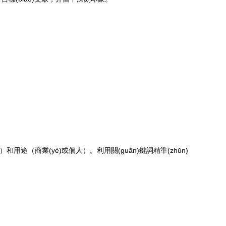
等）和用途（商業(yè)或個人）。利用關(guān)鍵詞精準(zhǔn)