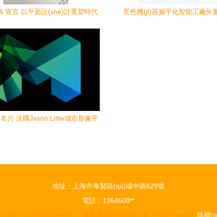
Hu & 宣言 以平面設(shè)計重塑時代
黑色機(jī)器扁平化智能工廠矢
的視覺秩序
(fèi)下載指南
片 法國Jason Little城市形象平
(shè)計的策略與實(shí)踐
地址：上海市奉賢區(qū)場中路629號
電話：1364500**
6
m.txlz.cn
平面設(shè)計
上海薇蕓含科技有限公司
平面設(shè)計
版權(q