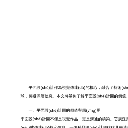
平面設(shè)計作為視覺傳達(dá)的核心，融合了藝術(s
球，傳遞深層信息。本文將帶你了解平面設(shè)計圖的價值、如
一、平面設(shè)計圖的價值與應(yīng)用
平面設(shè)計圖不僅是視覺作品，更是溝通的橋梁。它廣泛應(
(yàn)或傳達(dá)特定信息。一張精品設(shè)計圖往往具備