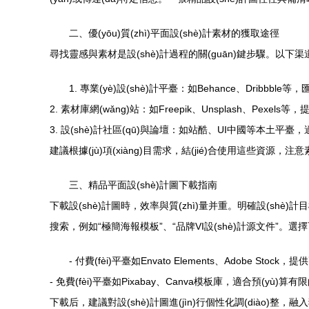
二、優(yōu)質(zhì)平面設(shè)計素材的獲取途徑
尋找靈感與素材是設(shè)計過程的關(guān)鍵步驟。以下渠道
1. 專業(yè)設(shè)計平臺：如Behance、Dribbbl
2. 素材庫網(wǎng)站：如Freepik、Unsplash、Pexels
3. 設(shè)計社區(qū)與論壇：如站酷、UI中國等本土平臺，適合
建議根據(jù)項(xiàng)目需求，結(jié)合使用這些資源，注意素
三、精品平面設(shè)計圖下載指南
下載設(shè)計圖時，效率與質(zhì)量并重。明確設(shè)計目
搜索，例如“極簡海報模板”、“品牌VI設(shè)計源文件”。
- 付費(fèi)平臺如Envato Elements、Adobe Stoc
- 免費(fèi)平臺如Pixabay、Canva模板庫，適合預(yù)算有
下載后，建議對設(shè)計圖進(jìn)行個性化調(diào)整，融入