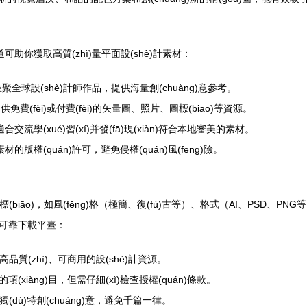
可助你獲取高質(zhì)量平面設(shè)計素材：
e等，匯聚全球設(shè)計師作品，提供海量創(chuàng)意參考。
等，提供免費(fèi)或付費(fèi)的矢量圖、照片、圖標(biāo)等資源。
交流學(xué)習(xí)并發(fā)現(xiàn)符合本地審美的素材。
材的版權(quán)許可，避免侵權(quán)風(fēng)險。
標(biāo)，如風(fēng)格（極簡、復(fù)古等）、格式（AI、PSD、PNG
選擇可靠下載平臺：
k，提供高品質(zhì)、可商用的設(shè)計資源。
限的項(xiàng)目，但需仔細(xì)檢查授權(quán)條款。
獨(dú)特創(chuàng)意，避免千篇一律。