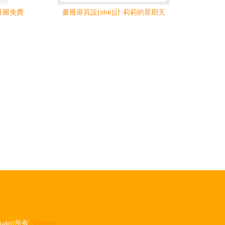
量圖免費
畫冊扉頁設(shè)計 莉莉的星期天
uán)所有
Sitemap