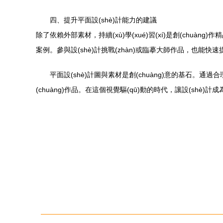
四、提升平面設(shè)計能力的建議
除了依賴外部素材，持續(xù)學(xué)習(xí)是創(chuàng)作精
案例。參與設(shè)計挑戰(zhàn)或臨摹大師作品，也能快速提升實
平面設(shè)計圖與素材是創(chuàng)意的基石。通
(chuàng)作品。在這個視覺驅(qū)動的時代，讓設(shè)計成