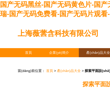
国产无码黑丝-国产无码黄色片-国产
瑞-国产无码免费看-国产无码片观看
上海薇蕓含科技有限公司
首頁
企業(yè)簡介
產(chǎn)品大全
當(dāng)前位置：
首頁
>
產(chǎn)品大全
>
探索平面設(sh
探索平面設