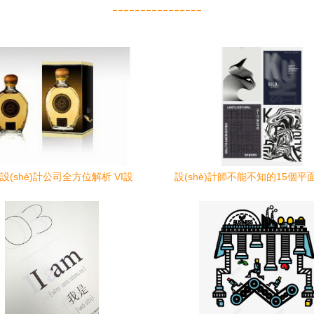
----------------
設(shè)計公司全方位解析 VI設
設(shè)計師不能不知的15個平面設
計、標(biāo)志設(shè)計到包裝畫冊
計趨勢
的整合力量