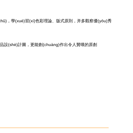
礎(chǔ)，學(xué)習(xí)色彩理論、版式原則，并多觀察優(yōu)秀
(shè)計圖，更能創(chuàng)作出令人贊嘆的原創