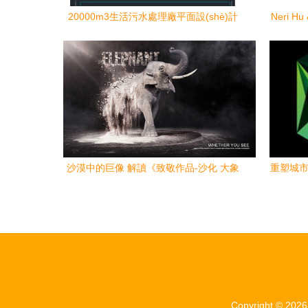
20000m3生活污水處理廠平面設(shè)計
Neri 
圖 實(shí)用CAD圖紙資源解析
沙漠中的巨像 解讀《致敬作品-沙化 大象
重塑城市名
篇》中的平面設(shè)計力量
面設
Copyright © 202